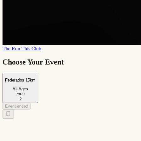
The Run This Club
Choose Your Event
Federados 15km
All Ages
Free
Event ended